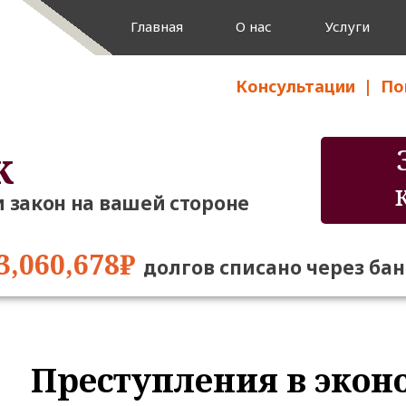
Главная
О нас
Услуги
Консультации
|
Пон
к
и закон на вашей стороне
3,060,678₽
долгов списано через ба
Преступления в экон