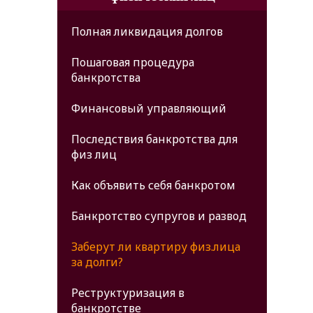
Полная ликвидация долгов
Пошаговая процедура
банкротства
Финансовый управляющий
Последствия банкротства для
физ лиц
Как объявить себя банкротом
Банкротство супругов и развод
Заберут ли квартиру физ.лица
за долги?
Реструктуризация в
банкротстве