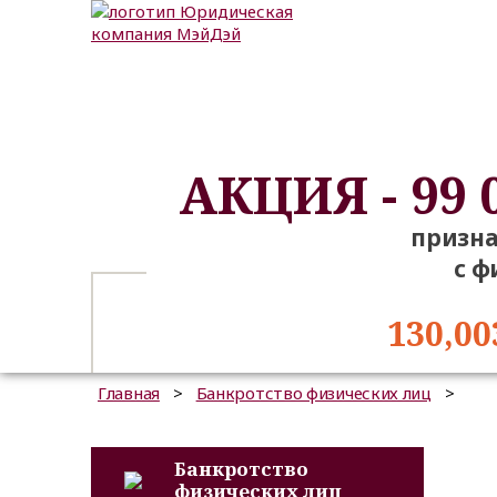
АКЦИЯ - 99 
призна
с 
130,00
Главная
>
Банкротство физических лиц
>
Банкротство
физических лиц